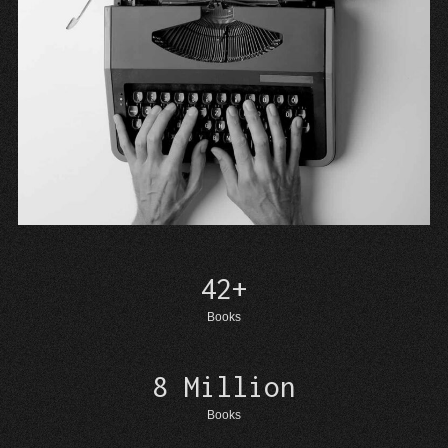
42+
42+
Books
8 Million
8
Million
Books