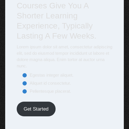
Courses Give You A
Shorter Learning
Experience, Typically
Lasting A Few Weeks.
Lorem ipsum dolor sit amet, consectetur adipiscing
elit, sed do eiusmod tempor incididunt ut labore et
dolore magna aliqua. Enim tortor at auctor urna
nunc.
Egestas integer aliquet.
Aliquet id consectetur.
Pellentesque placerat.
Get Started