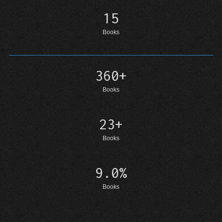
15
15
Books
360+
360+
Books
23+
23+
Books
9.0%
9%
Books